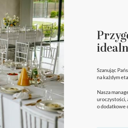
Przyg
idealn
Szanując Pańs
na każdym etap
Nasza manage
uroczystości,
o dodatkowe 