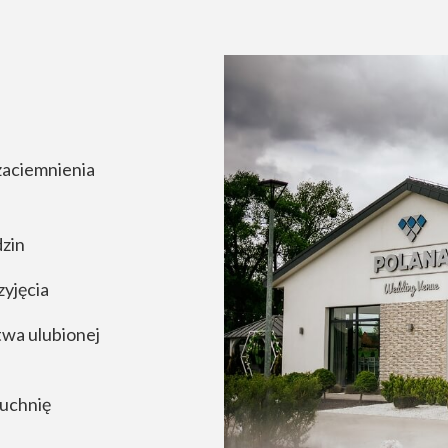
zaciemnienia
dzin
zyjęcia
wa ulubionej
kuchnię