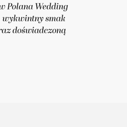
a w Polana Wedding
l, wykwintny smak
 oraz doświadczoną